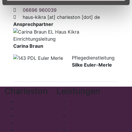
06696 96000
06696 960039
haus-kikra
[at]
charleston [dot] de
Ansprechpartner
Einrichtungsleitung
Carina Braun
Pflegedienstleitung
Silke Euler-Merle
Charleston
Leistungen
Philosophie
Stationäre Einrichtungen
Presse
Tagespflege
Kontakt
Ambulante Dienste
Impressum
Betreutes Wohnen
Datenschutz
Mobiles Menü