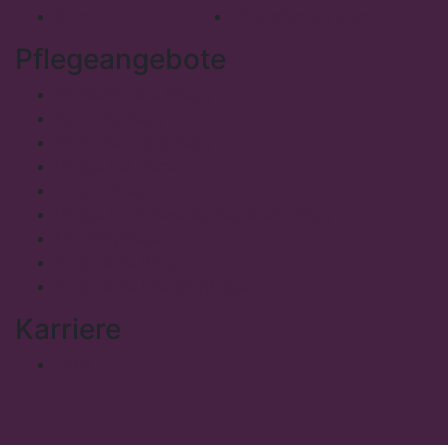
Admin
Pflegefachzentrum
Pflegeangebote
Vollstationäre Pflege
Kurzzeitpflege
Verhinderungspflege
Pflege bei Demenz
Junge Pflege
Pflege für Schwerstpflegebedürftige
Intensivpflege
Ambulante Pflege
Ambulante Intensivpflege
Karriere
Jobs