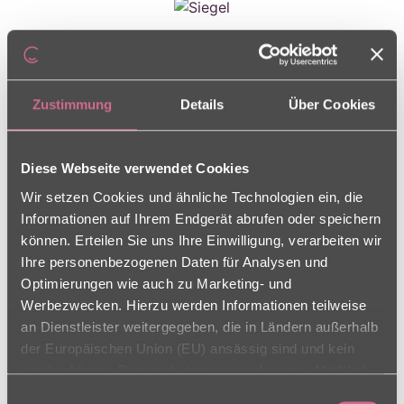
Ansprechpartner
Zustimmung
Details
Über Cookies
Einrichtungsleitung
Carina Braun
Diese Webseite verwendet Cookies
Pflegedienstleitung
Silke Euler-Merle
Wir setzen Cookies und ähnliche Technologien ein, die
Informationen auf Ihrem Endgerät abrufen oder speichern
können. Erteilen Sie uns Ihre Einwilligung, verarbeiten wir
Ihre personenbezogenen Daten für Analysen und
16.09.2019 -
Optimierungen wie auch zu Marketing- und
Werbezwecken. Hierzu werden Informationen teilweise
Jubiläum
an Dienstleister weitergegeben, die in Ländern außerhalb
der Europäischen Union (EU) ansässig sind und kein
17.09.2019
vergleichbares Datenschutzniveau aufweisen. Mit Klick
auf „Alle Cookies zulassen“ stimmen Sie sowohl der
Das Team von Haus Kikra, bedankt sich ganz
Einwilligungsauswahl