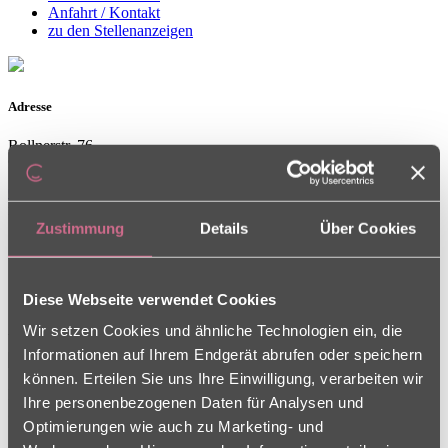
Anfahrt / Kontakt
zu den Stellenanzeigen
Adresse
Rollnerstr. 76
90408 Nürnberg
0911 5072380
nuernberg
[at]
frankenschwestern [dot] de
Zustimmung
Details
Über Cookies
Diese Webseite verwendet Cookies
Wir setzen Cookies und ähnliche Technologien ein, die
Ansprechpartner
Informationen auf Ihrem Endgerät abrufen oder speichern
können. Erteilen Sie uns Ihre Einwilligung, verarbeiten wir
Pflegedienstleitung
Ihre personenbezogenen Daten für Analysen und
Stefanie Dorsch
Optimierungen wie auch zu Marketing- und