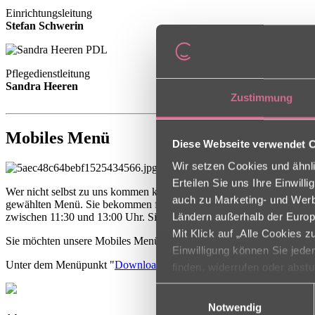
Einrichtungsleitung
Stefan Schwerin
Pflegedienstleitung
Sandra Heeren
Zustimmung
Mobiles Menü
Diese Webseite verwendet 
Wir setzen Cookies und ähnli
Erteilen Sie uns Ihre Einwil
Wer nicht selbst zu uns kommen kann oder möchte, kann sich das Ess
auch zu Marketing- und Werbe
gewählten Menü. Sie bekommen frisch gekochtes, heißes Essen – verze
zwischen 11:30 und 13:00 Uhr. Sie wählen täglich zwischen zwei v
Ländern außerhalb der Europ
Mit Klick auf „Alle Cookies 
Sie möchten unsere Mobiles Menü vorher testen? Dann bringen wir 
Einwilligung können Sie jede
Unter dem Menüpunkt "
Download
" erhalten Sie unverbindlich ein
finden, widerrufen oder abst
Einwilligungsauswahl
Notwendig