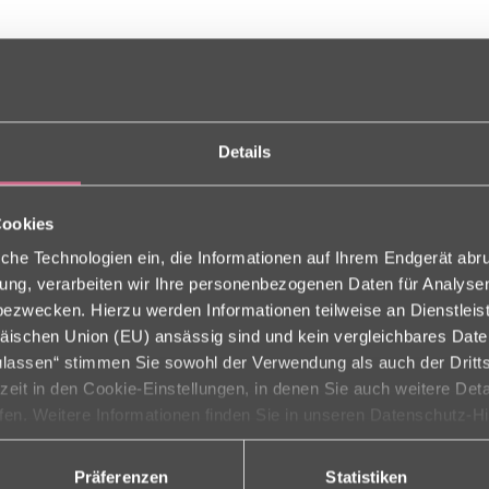
Details
Cookies
che Technologien ein, die Informationen auf Ihrem Endgerät abr
ligung, verarbeiten wir Ihre personenbezogenen Daten für Analys
en auf Rädern auch gerne zu sich nach Hause bestellen. Unser Mobil 
zwecken. Hierzu werden Informationen teilweise an Dienstleist
hr fertig auf schönem Porzellangeschirr. Wir richten uns bei den Ess
erschiedenen 3-Gänge-Menüs.
äischen Union (EU) ansässig sind und kein vergleichbares Dat
zulassen“ stimmen Sie sowohl der Verwendung als auch der Dritts
Ihnen vorab gerne ein Probemenü!
rzeit in den Cookie-Einstellungen, in denen Sie auch weitere Det
en Wochenspeiseplan aus dem Sie wählen können.
ufen. Weitere Informationen finden Sie in unseren Datenschutz-H
Präferenzen
Statistiken