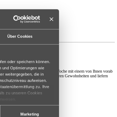
Über Cookies
ufen oder speichern können.
en und Optimierungen wie
Menü beliefert Sie sieben Tage die Woche mit einem von Ihnen vorab
er weitergegeben, die in
enszeiten so gut wie möglich nach Ihren Gewohnheiten und liefern
enschutzniveau aufweisen.
taatenübermittlung zu. Ihre
ails zu unseren Cookies
inweisen.
Marketing