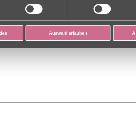
ies
Auswahl erlauben
A