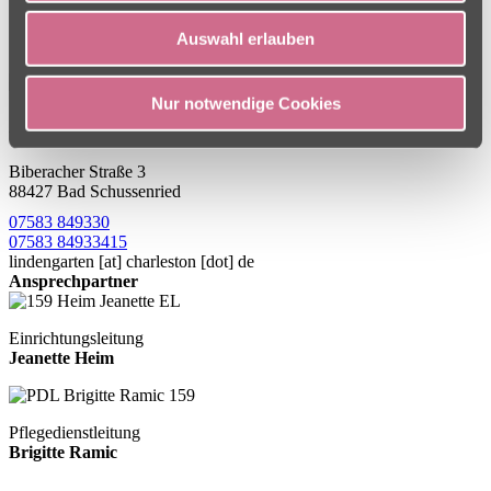
Auswahl erlauben
Nur notwendige Cookies
Adresse
Biberacher Straße 3
88427 Bad Schussenried
07583 849330
07583 84933415
lindengarten
[at]
charleston [dot] de
Ansprechpartner
Einrichtungsleitung
Jeanette Heim
Pflegedienstleitung
Brigitte Ramic