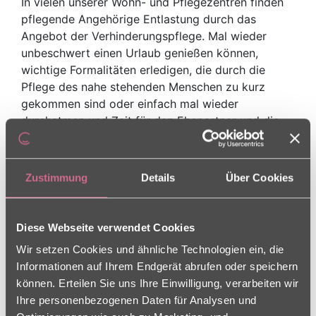
In vielen unserer Wohn- und Pflegezentren finden
pflegende Angehörige Entlastung durch das
Angebot der Verhinderungspflege. Mal wieder
unbeschwert einen Urlaub genießen können,
wichtige Formalitäten erledigen, die durch die
Pflege des nahe stehenden Menschen zu kurz
gekommen sind oder einfach mal wieder
durchatmen und Zeit für den Ehepartner und die
Kinder haben.
In einigen unserer Seniorenzentren wurden dafür
Zustimmung
Details
Über Cookies
spezielle Plätze für die Verhinderungspflege
eingerichtet. Hier wird eine vorübergehende
Versorgung und Betreuung pflegebedürftiger
Diese Webseite verwendet Cookies
Menschen für einige Wochen oder Monate
Wir setzen Cookies und ähnliche Technologien ein, die
sicherstellt. Pflegende Angehörige können Kraft
Informationen auf Ihrem Endgerät abrufen oder speichern
schöpfen mit dem guten Gefühl, dass der geliebte
können. Erteilen Sie uns Ihre Einwilligung, verarbeiten wir
Mensch in dem ausgewählten Charleston Wohn-
Ihre personenbezogenen Daten für Analysen und
und Pflegezentren in liebevollen Händen ist. Dafür