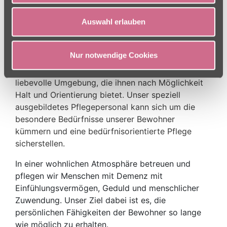
Offene Wohnformen
Demenziell veränderte Menschen haben trotz ihrer
Auswahl erlauben
Einschränkungen weiterhin den starken Wunsch
nach menschlichem Kontakt und Gemeinschaft. In
Nur notwendige Cookies
unseren ausgewählten Pflegeeinrichtungen finden
unsere an Demenz erkrankten Bewohner eine
liebevolle Umgebung, die ihnen nach Möglichkeit
Halt und Orientierung bietet.
Unser speziell
ausgebildetes Pflegepersonal kann sich um die
besondere Bedürfnisse unserer Bewohner
kümmern und eine bedürfnisorientierte Pflege
sicherstellen.
In einer wohnlichen Atmosphäre betreuen und
pflegen wir Menschen mit Demenz mit
Einfühlungsvermögen, Geduld und menschlicher
Zuwendung. Unser Ziel dabei ist es, die
persönlichen Fähigkeiten der Bewohner so lange
wie möglich zu erhalten.