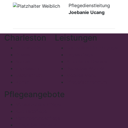
Pflegedienstleitung
Joebanie Ucang
Charleston
Leistungen
Philosophie
Stationäre Einrichtungen
Presse
Tagespflege
Kontakt
Ambulante Dienste
Impressum
Betreutes Wohnen
Datenschutz
Mobiles Menü
Admin
Pflegefachzentrum
Pflegeangebote
Vollstationäre Pflege
Kurzzeitpflege
Verhinderungspflege
Pflege bei Demenz