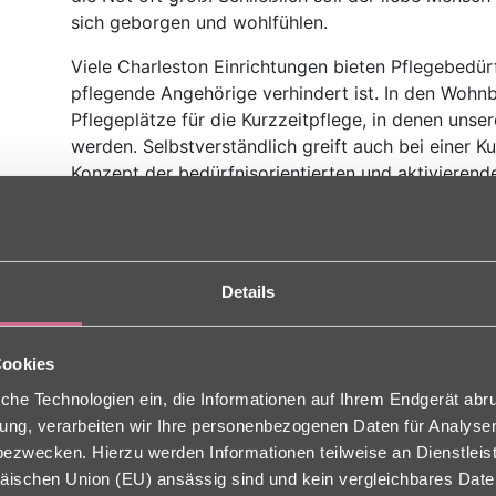
sich geborgen und wohlfühlen.
Viele Charleston Einrichtungen bieten Pflegebedür
pflegende Angehörige verhindert ist. In den Wohnb
Pflegeplätze für die Kurzzeitpflege, in denen unse
werden. Selbstverständlich greift auch bei einer K
Konzept der bedürfnisorientierten und aktivierend
unsere Gäste auf Zeit an den Aktivitäten teil und 
Kontakte.
Verhinderungspflege
Details
In vielen unserer Wohn- und Pflegezentren finden
das Angebot der Verhinderungspflege. Mal wieder
Cookies
können, wichtige Formalitäten erledigen, die dur
zu kurz gekommen sind oder einfach mal wieder d
che Technologien ein, die Informationen auf Ihrem Endgerät abr
und die Kinder haben.
ligung, verarbeiten wir Ihre personenbezogenen Daten für Analys
zwecken. Hierzu werden Informationen teilweise an Dienstleist
In einigen unserer Seniorenzentren wurden dafür sp
äischen Union (EU) ansässig sind und kein vergleichbares Dat
Verhinderungspflege eingerichtet. Hier wird eine