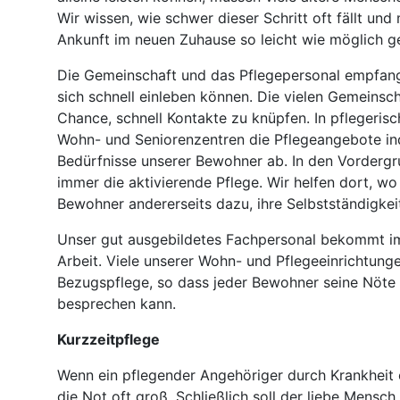
Wir wissen, wie schwer dieser Schritt oft fällt u
Ankunft im neuen Zuhause so leicht wie möglich g
Die Gemeinschaft und das Pflegepersonal empfang
sich schnell einleben können. Die vielen Gemeins
Chance, schnell Kontakte zu knüpfen. In pflegerisc
Wohn- und Seniorenzentren die Pflegeangebote ind
Bedürfnisse unserer Bewohner ab. In den Vordergru
immer die aktivierende Pflege. Wir helfen dort, wo
Bewohner andererseits dazu, ihre Selbstständigke
Unser gut ausgebildetes Fachpersonal bekommt im
Arbeit. Viele unserer Wohn- und Pflegeeinrichtun
Bezugspflege, so dass jeder Bewohner seine Nöte
besprechen kann.
Kurzzeitpflege
Wenn ein pflegender Angehöriger durch Krankheit o
die Not oft groß. Schließlich soll der liebe Mensc