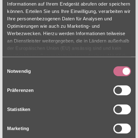
Informationen auf Ihrem Endgerät abrufen oder speichern
können. Erteilen Sie uns Ihre Einwilligung, verarbeiten wir
Ihre personenbezogenen Daten für Analysen und
Schülercafé am 11.06.
Optimierungen wie auch zu Marketing- und
Werbezwecken. Hierzu werden Informationen teilweise
Am 11.06. haben wir gemeinsam mit den Bewohnern
an Dienstleister weitergegeben, die in Ländern außerhalb
zum ersten Mal das Schülercafé in der Georg-...
der Europäischen Union (EU) ansässig sind und kein
mehr erfahren
vergleichbares Datenschutzniveau aufweisen. Mit Klick
auf „Alle Cookies zulassen“ stimmen Sie sowohl der
Einwilligungsauswahl
Verwendung als auch der Drittstaatenübermittlung zu.
Notwendig
Ihre Einwilligung können Sie jederzeit in den Cookie-
Einstellungen, in denen Sie auch weitere Details zu
Präferenzen
unseren Cookies finden, widerrufen oder abstufen.
Weitere Informationen finden Sie in unseren
09.06.2026
Datenschutz-Hinweisen.
Statistiken
Marketing