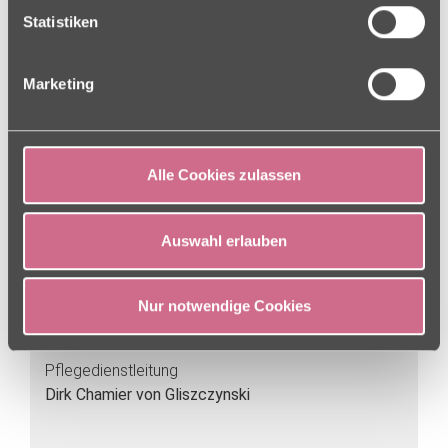
Datenschutz-Hinweisen.
27299 Langwedel
Statistiken
04232 94570
04232 945722
Marketing
haus-am-goldbach
[at]
charleston [dot] de
Alle Cookies zulassen
Ansprechpartner
Auswahl erlauben
Einrichtungsleitung
Vanessa Klein
Nur notwendige Cookies
Pflegedienstleitung
Dirk Chamier von Gliszczynski