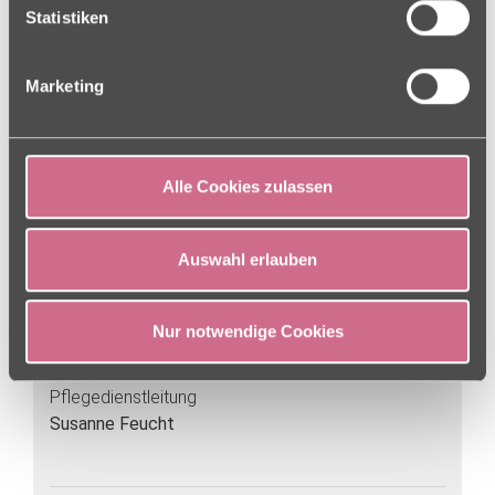
Datenschutz-Hinweisen.
07947 91310
Statistiken
07947 913141
drendel@charleston.de
Marketing
Ansprechpartner
Alle Cookies zulassen
Einrichtungsleitung
Auswahl erlauben
Sonja Steinbach
Nur notwendige Cookies
Pflegedienstleitung
Susanne Feucht