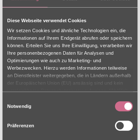
Mitarbeiterteam, das bei der Hitze einen super Einsatz
gezeigt hat und so ein schönes Fest möglich gemacht
Diese Webseite verwendet Cookies
haben.
Wir setzen Cookies und ähnliche Technologien ein, die
Wir freuen uns schon auf das nächste Sommerfest mit
Informationen auf Ihrem Endgerät abrufen oder speichern
euch!
können. Erteilen Sie uns Ihre Einwilligung, verarbeiten wir
Ihre personenbezogenen Daten für Analysen und
Optimierungen wie auch zu Marketing- und
Werbezwecken. Hierzu werden Informationen teilweise
an Dienstleister weitergegeben, die in Ländern außerhalb
der Europäischen Union (EU) ansässig sind und kein
vergleichbares Datenschutzniveau aufweisen. Mit Klick
auf „Alle Cookies zulassen“ stimmen Sie sowohl der
Einwilligungsauswahl
Verwendung als auch der Drittstaatenübermittlung zu.
Notwendig
ADRESSE
Ihre Einwilligung können Sie jederzeit in den Cookie-
Einstellungen, in denen Sie auch weitere Details zu
Präferenzen
Vogelsangstraße 23 - 27
unseren Cookies finden, widerrufen oder abstufen.
74639 Zweiflingen-Orendelsall
Weitere Informationen finden Sie in unseren