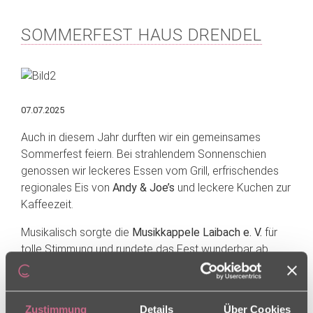
SOMMERFEST HAUS DRENDEL
07.07.2025
Auch in diesem Jahr durften wir ein gemeinsames
Sommerfest feiern. Bei strahlendem Sonnenschien
genossen wir leckeres Essen vom Grill, erfrischendes
regionales Eis von
Andy & Joe’s
und leckere Kuchen zur
Kaffeezeit.
Musikalisch sorgte die
Musikkappele Laibach e. V.
für
tolle Stimmung und rundete das Fest wunderbar ab.
Ein herzliches Dankeschön an unsere Bewohner und
Bewohnerinnen und ihre Angehörigen, die diesen Tag
Zustimmung
Details
Über Cookies
mit uns verbracht haben. Ein großes Lob an unser tolles