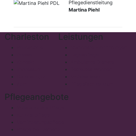
Pflegedienstleitung
Martina Piehl
Charleston
Leistungen
Philosophie
Stationäre Einrichtungen
Presse
Tagespflege
Kontakt
Ambulante Dienste
Impressum
Betreutes Wohnen
Datenschutz
Mobiles Menü
Admin
Pflegefachzentrum
Pflegeangebote
Vollstationäre Pflege
Kurzzeitpflege
Verhinderungspflege
Pflege bei Demenz