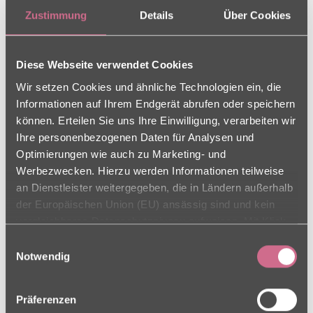
Zustimmung
Details
Über Cookies
am 04.06.25 zu unserem
Pfingstfest.
Diese Webseite verwendet Cookies
Wir setzen Cookies und ähnliche Technologien ein, die
Frau Antje Lippke kam zum
Informationen auf Ihrem Endgerät abrufen oder speichern
ersten Mal ins Charleston
können. Erteilen Sie uns Ihre Einwilligung, verarbeiten wir
Ihre personenbezogenen Daten für Analysen und
Wohn- und Pflegezentrum
Optimierungen wie auch zu Marketing- und
Werbezwecken. Hierzu werden Informationen teilweise
Seehof und die
an Dienstleister weitergegeben, die in Ländern außerhalb
Alleinunterhalterin begeisterte
der Europäischen Union (EU) ansässig sind und kein
vergleichbares Datenschutzniveau aufweisen. Mit Klick
mit ihrem Witz und Charm
auf „Alle Cookies zulassen“ stimmen Sie sowohl der
Einwilligungsauswahl
Verwendung als auch der Drittstaatenübermittlung zu.
Notwendig
sofort die Senioren.
Ihre Einwilligung können Sie jederzeit in den Cookie-
Einstellungen, in denen Sie auch weitere Details zu
Zwischen kleineren
Präferenzen
unseren Cookies finden, widerrufen oder abstufen.