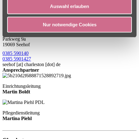
maximalen Erfolg auf deinem Weg!
Auswahl erlauben
Nur notwendige Cookies
Adresse
Parkweg 9a
19069 Seehof
0385 590140
0385 5901427
seehof
[at]
charleston [dot] de
Ansprechpartner
Einrichtungsleitung
Martin Boldt
Pflegedienstleitung
Martina Piehl