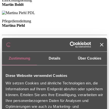
Einrichtungsleitung
Martin Boldt
Pflegedienstleitung
Martina Piehl
Teamevent und Mitarbeiterehrung
Zustimmung
Details
Über Cookies
17.04.2026
Bei unserem jüngst stattgefundenen Teamevent
Diese Webseite verwendet Cookies
„wir rocken das Gemeindehaus“ gab es ordentlich
was zu feiern – und das nicht zu knapp!
Wir setzen Cookies und ähnliche Technologien ein, die
Informationen auf Ihrem Endgerät abrufen oder speichern
Gleich zwei Jubiläen standen auf dem Programm:
können. Erteilen Sie uns Ihre Einwilligung, verarbeiten wir
Ihre personenbezogenen Daten für Analysen und
Bianca Schlack ( Pflegefachkraft ) hält es bereits
Optimierungen wie auch zu Marketing- und