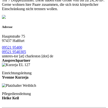
Tor 7 Doppelzimmer. Diese haben eine Größe von bis zu 24,56 m².
Gerne wohnen hier Paare zusammen, die sich trotz körperlicher
Einschränkung nicht trennen wollen.
Adresse
Hauptstraße 75
97437 Haßfurt
09521 95400
09521 9540305
unteres-tor
[at]
charleston [dot] de
Ansprechpartner
Einrichtungsleitung
Yvonne Kurzeja
Pflegedienstleitung
Heike Keil