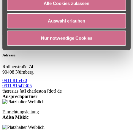
Zuhause findet. Wir binden die Lebensgewohnheiten in den Pflege-
Alle Cookies zulassen
und Betreuungsprozess ein. Unterstützt wird dies in allen
Einrichtungen durch das Leben von heimatgebundenen, regionalen
Traditionen und Lebensgewohnheiten im Alltag.
Auswahl erlauben
Nur notwendige Cookies
Adresse
Rollnerstraße 74
90408 Nürnberg
0911 815470
0911 81547305
theresias
[at]
charleston [dot] de
Ansprechpartner
Einrichtungsleitung
Adisa Miskic