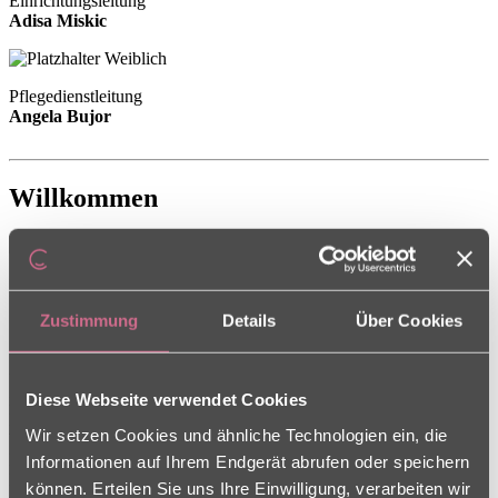
Einrichtungsleitung
Adisa Miskic
Pflegedienstleitung
Angela Bujor
Willkommen
Herzlich Willkommen im Theresias
Zustimmung
Details
Über Cookies
Unser Seniorenstift Theresias liegt zentral und dennoch sehr
Diese Webseite verwendet Cookies
idyllisch in den Nordstadtgärten in Nürnberg. Wir bieten älteren
Menschen, deren nachlassende Kräfte ein Leben in den eigenen vier
Wir setzen Cookies und ähnliche Technologien ein, die
Wänden nicht mehr zulassen, eine neues Zuhause. Unseren
Pflegealltag gestalten wir nach den neusten Erkenntnissen der
Informationen auf Ihrem Endgerät abrufen oder speichern
Pflegewissenschaftlerin Frau Professor Dr. Krohwinkel. Dabei legen
können. Erteilen Sie uns Ihre Einwilligung, verarbeiten wir