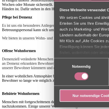
In einigen unserer Seniorenzentren wurden dafür spezielle Plätze fü
Wochen oder Monate sicherstellt. Pflegende Angehörige können Kraft
Händen ist. Dafür stehen in den Häusern spezielle Pflegezimmer zu
Diese Webseite verwendet 
Pflege bei Demenz
Wir setzen Cookies und ähnli
Erteilen Sie uns Ihre Einwil
Es ist uns ein besonderes Anliegen, die Betroffenen würdevoll und mi
auch zu Marketing- und Werbe
Betreuungspersonal kann sich um die besonderen Bedürfnisse unsere
Ländern außerhalb der Europ
Wir bieten in unseren Wohn- und Pflegezentren verschiedene Formen
Mit Klick auf „Alle Cookies 
Einwilligung können Sie jede
Offene Wohnformen
finden, widerrufen oder abst
Demenziell veränderte Menschen haben trotz ihrer Einschränkungen 
Einwilligungsauswahl
an Demenz erkrankten Bewohner eine liebevolle Umgebung, die ihnen
Notwendig
unserer Bewohner kümmern und eine bedürfnisorientierte Pflege siche
In einer wohnlichen Atmosphäre betreuen und pflegen wir Menschen 
Bewohner so lange wie möglich zu erhalten.
Behütete Wohnformen
Nur notwendige Cook
Menschen mit fortgeschrittenen demenziellen Erkrankungen benötigen
nachzukommen. Einige unserer Wohn- und Pflegezentren haben sich a