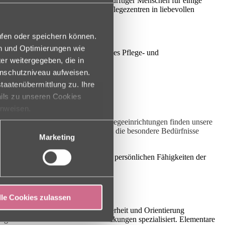
 Versorgung und Betreuung pflegebedürftiger Menschen für einige
gewählten Charleston Wohn- und Pflegezentren in liebevollen
mmen werden können.
ufen oder speichern können.
en und Optimierungen wie
nsqualität zu bieten.
Unser geschultes Pflege- und
er weitergegeben, die in
flege sicherstellen.
enschutzniveau aufweisen.
taatenübermittlung zu. Ihre
ails zu unseren Cookies
inweisen.
haft. In unseren ausgewählten Pflegeeinrichtungen finden unsere
bildetes Pflegepersonal kann sich um die besondere Bedürfnisse
Marketing
ng. Unser Ziel dabei ist es, die persönlichen Fähigkeiten der
lle Cookies zulassen
ung, um ihrem Bedürfnis nach Sicherheit und Orientierung
eschrittenen demenziellen Erkrankungen spezialisiert. Elementare