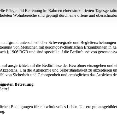
lle Pflege und Betreuung im Rahmen einer strukturierten Tagesgestaltu
 behüteten Wohnbereiche sind geprägt durch eine offene und überschau
rn aufgrund unterschiedlicher Schweregrade und Begleiterscheinungen
treuung von Menschen mit gerontopsychiatrischen Erkrankungen in ges
ach § 1906 BGB und sind speziell auf die Bedürfnisse von gerontopsy
auf ausgerichtet, auf die Bedürfnisse der Bewohner einzugehen und eine
Akzeptanz. Um die Autonomie und Selbstständigkeit zu akzeptieren und 
efühl von Sicherheit und Geborgenheit und ermöglichen das Ausleben 
eigneten Betreuung.
eite!
chen Bedingungen für ein würdevolles Leben. Unsere gut ausgebildeten
ung.