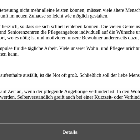
Betreuung nicht mehr alleine leisten können, müssen viele ältere Men
kunft im neuen Zuhause so leicht wie möglich gestalten.
rzlich, so dass sie sich schnell einleben können. Die vielen Gemein
und Seniorenzentren die Pflegeangebote individuell auf die Wünsche u
ort, wo es nötig ist und motivieren unsere Bewohner andererseits dazu,
ulse für die tägliche Arbeit. Viele unserer Wohn- und Pflegeeinricht
chen kann.
nthalte ausfällt, ist die Not oft groß. Schließlich soll der liebe Me
auf Zeit an, wenn der pflegende Angehörige verhindert ist. In den Wohn
 werden. Selbstverständlich greift auch bei einer Kurzzeit- oder Verhin
Zeit an den Aktivitäten teil und knüpfen in der Gemeinschaft schnell 
ige Entlastung durch das Angebot der Verhinderungspflege. Mal wiede
z gekommen sind oder einfach mal wieder durchatmen und Zeit für den
Details