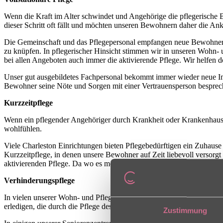
Wenn die Kraft im Alter schwindet und Angehörige die pflegerische 
dieser Schritt oft fällt und möchten unseren Bewohnern daher die An
Die Gemeinschaft und das Pflegepersonal empfangen neue Bewohner he
zu knüpfen. In pflegerischer Hinsicht stimmen wir in unseren Wohn- 
bei allen Angeboten auch immer die aktivierende Pflege. Wir helfen d
Unser gut ausgebildetes Fachpersonal bekommt immer wieder neue Imp
Bewohner seine Nöte und Sorgen mit einer Vertrauensperson bespre
Kurzzeitpflege
Wenn ein pflegender Angehöriger durch Krankheit oder Krankenhausaufe
wohlfühlen.
Viele Charleston Einrichtungen bieten Pflegebedürftigen ein Zuhause 
Kurzzeitpflege, in denen unsere Bewohner auf Zeit liebevoll versorgt
aktivierenden Pflege. Da wo es möglich ist, nehmen unsere Gäste auf 
Verhinderungspflege
In vielen unserer Wohn- und Pflegezentren finden pflegende Angehör
erledigen, die durch die Pflege des nahe stehenden Menschen zu kur
Zustimmung