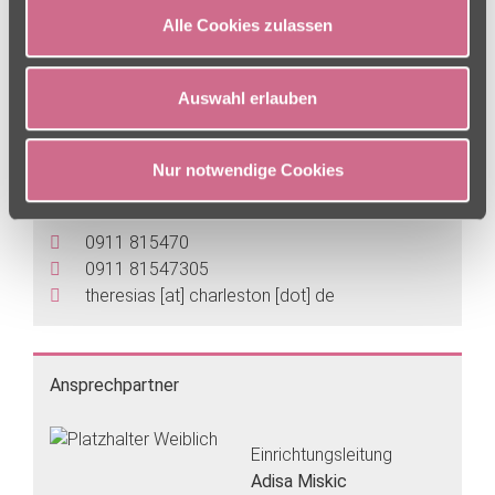
Alle Cookies zulassen
Auswahl erlauben
ADRESSE
Nur notwendige Cookies
Rollnerstraße 74
90408 Nürnberg
0911 815470
0911 81547305
theresias
[at]
charleston [dot] de
Ansprechpartner
Einrichtungsleitung
Adisa Miskic