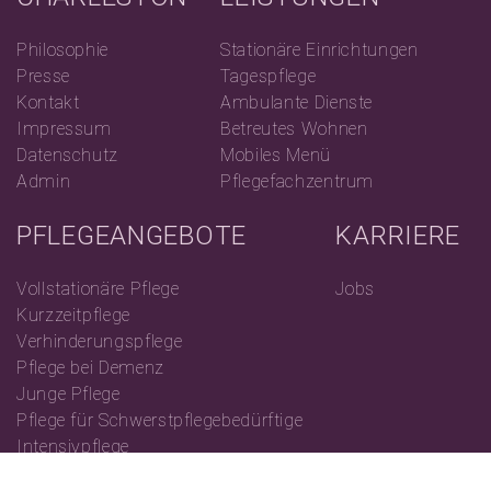
Philosophie
Stationäre Einrichtungen
Presse
Tagespflege
Kontakt
Ambulante Dienste
Impressum
Betreutes Wohnen
Datenschutz
Mobiles Menü
Admin
Pflegefachzentrum
PFLEGEANGEBOTE
KARRIERE
Vollstationäre Pflege
Jobs
Kurzzeitpflege
Verhinderungspflege
Pflege bei Demenz
Junge Pflege
Pflege für Schwerstpflegebedürftige
Intensivpflege
Ambulante Pflege